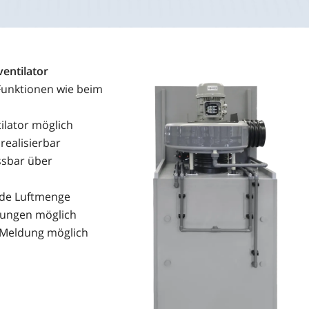
ventilator
 Funktionen wie beim
lator möglich
 realisierbar
assbar über
nde Luftmenge
dungen möglich
T-Meldung möglich