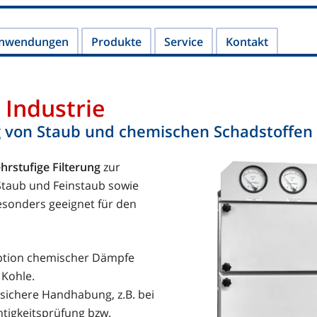
STOFF GMBH: Labortechnik und Kunststoff-Anlagenbau
nwendungen
Produkte
Service
Kontakt
 Industrie
ung von Staub und chemischen Schadstoffen
rstufige Filterung
zur
 Staub und Feinstaub sowie
esonders geeignet für den
ption chemischer Dämpfe
 Kohle.
 sichere Handhabung, z.B. bei
tigkeitsprüfung bzw.